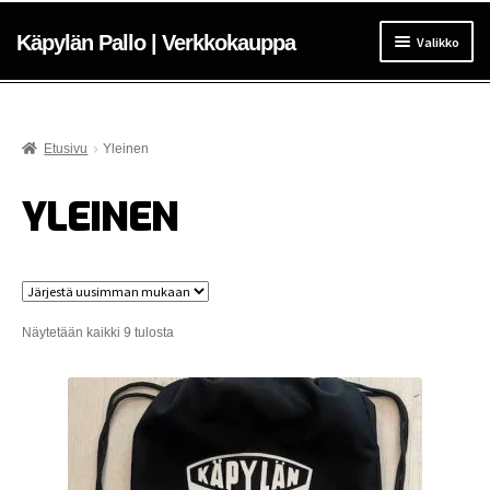
Siirry
Siirry
navigointiin
sisältöön
Käpylän Pallo | Verkkokauppa
Valikko
ETUSIVU
KAUPPA
Etusivu
Yleinen
TOIMITUSEHDOT
YLEINEN
TAKAISIN KÄPYLÄN PALLON ETUSIVULLE
Sorted
Näytetään kaikki 9 tulosta
by
latest